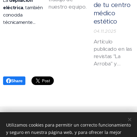
La
depilación
de tu centro
nuestro equipo.
eléctrica
, también
médico
conocida
estético
técnicamente
como
electrólisis
,
04.11.2025
es el único
Artículo
método
publicado en las
reconocido por
revistas "La
organismos como
Arroba" y
la FDA como
distrito Ciudad
depilación
Lineal.
definitiva real
.
Share
Utilizamos cookies para permitir un correcto funcionamiento
© 2018 Centro de Estética y
y seguro en nuestra página web, y para ofrecer la mejor
Cosmética Avanzada| Todos los derechos reservados.