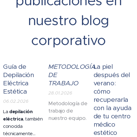
publicaciones en
nuestro blog
corporativo
Guía de
METODOLOGÍA
La piel
Depilación
DE
después del
Eléctrica
TRABAJO
verano:
Estética
cómo
28.01.2026
recuperarla
06.02.2026
Metodología de
con la ayuda
trabajo de
La
depilación
de tu centro
nuestro equipo.
eléctrica
, también
médico
conocida
estético
técnicamente