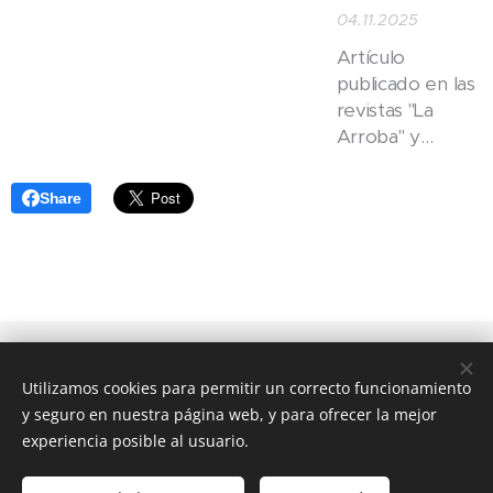
como
electrólisis
,
04.11.2025
es el único
Artículo
método
publicado en las
reconocido por
revistas "La
organismos como
Arroba" y
la FDA como
distrito Ciudad
depilación
Lineal.
definitiva real
.
Share
Utilizamos cookies para permitir un correcto funcionamiento
© 2018 Centro de Estética y
y seguro en nuestra página web, y para ofrecer la mejor
Cosmética Avanzada| Todos los derechos reservados.
experiencia posible al usuario.
Powered by
Webnode
Cookies