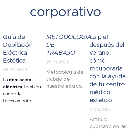
corporativo
Guía de
METODOLOGÍA
La piel
Depilación
DE
después del
Eléctrica
TRABAJO
verano:
Estética
cómo
28.01.2026
recuperarla
06.02.2026
Metodología de
con la ayuda
trabajo de
La
depilación
de tu centro
nuestro equipo.
eléctrica
, también
médico
conocida
estético
técnicamente
como
electrólisis
,
04.11.2025
es el único
Artículo
método
publicado en las
reconocido por