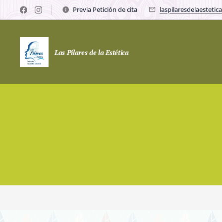
Previa Petición de cita
laspilaresdelaesteti
Las Pilares de la Estética