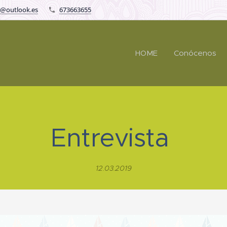
ca@outlook.es
673663655
HOME
Conócenos
Entrevista
12.03.2019